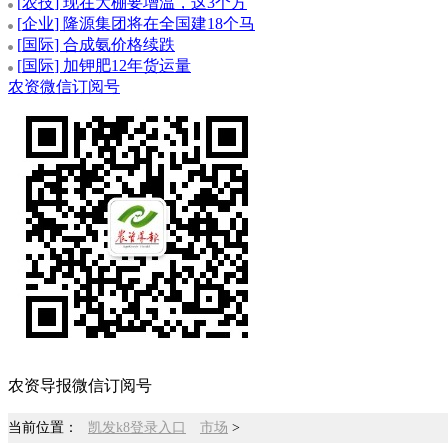
[
农技
] 现在大棚要增温，这3个方
[
企业
] 隆源集团将在全国建18个马
[
国际
] 合成氨价格续跌
[
国际
] 加钾肥12年货运量
农资微信订阅号
农资导报微信订阅号
当前位置：
凯发k8登录入口
市场
>