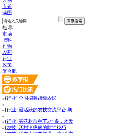
人物
专题
读图
热词:
市场
肥料
作物
农药
行业
政策
复合肥
[
行业
] 全国招募超级农民
[
行业
] 最活跃的农技交流平台 期
[
行业
] 买沃柑苗种下2年多，才发
[
农技
] 沃柑溃疡病的防治技巧