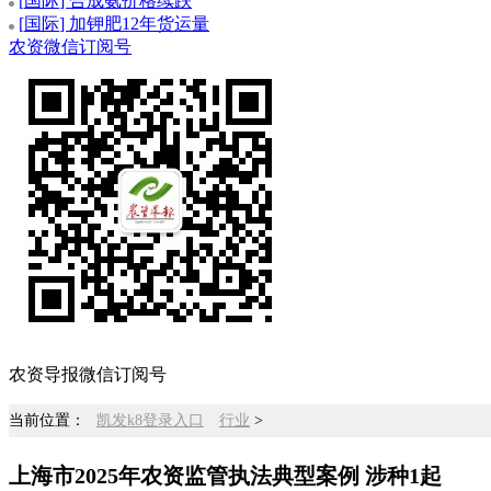
[
国际
] 合成氨价格续跌
[
国际
] 加钾肥12年货运量
农资微信订阅号
农资导报微信订阅号
当前位置：
凯发k8登录入口
行业
>
上海市2025年农资监管执法典型案例 涉种1起