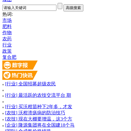
热词:
市场
肥料
作物
农药
行业
政策
复合肥
[
行业
] 全国招募超级农民
[
行业
] 最活跃的农技交流平台 期
[
行业
] 买沃柑苗种下2年多，才发
[
农技
] 沃柑溃疡病的防治技巧
[
农技
] 现在大棚要增温，这3个方
[
企业
] 隆源集团将在全国建18个马