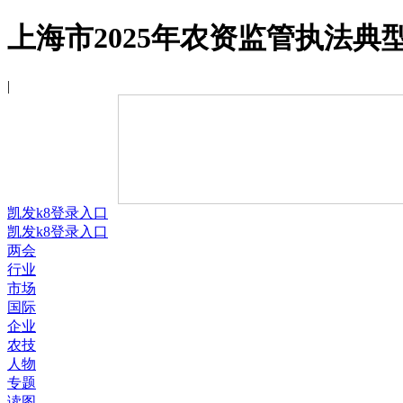
上海市2025年农资监管执法典型
|
凯发k8登录入口
凯发k8登录入口
两会
行业
市场
国际
企业
农技
人物
专题
读图