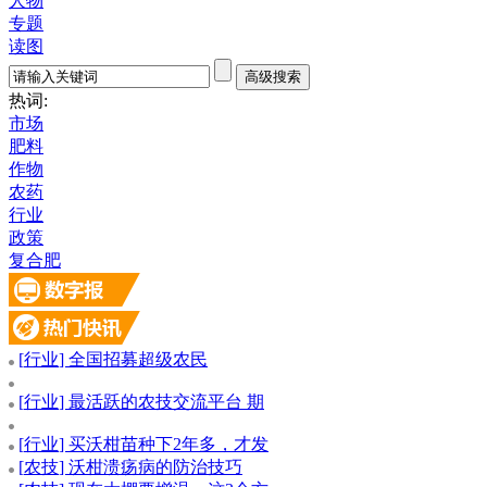
人物
专题
读图
热词:
市场
肥料
作物
农药
行业
政策
复合肥
[
行业
] 全国招募超级农民
[
行业
] 最活跃的农技交流平台 期
[
行业
] 买沃柑苗种下2年多，才发
[
农技
] 沃柑溃疡病的防治技巧