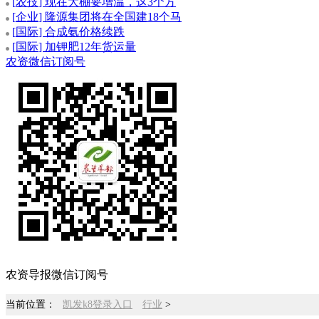
[
农技
] 现在大棚要增温，这3个方
[
企业
] 隆源集团将在全国建18个马
[
国际
] 合成氨价格续跌
[
国际
] 加钾肥12年货运量
农资微信订阅号
农资导报微信订阅号
当前位置：
凯发k8登录入口
行业
>