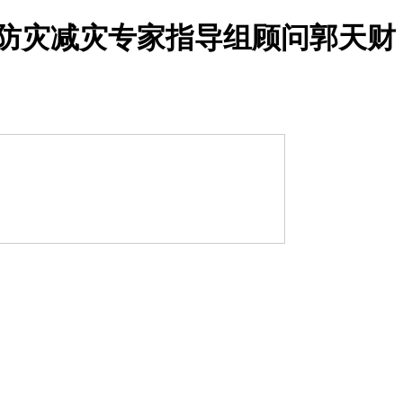
麦防灾减灾专家指导组顾问郭天财