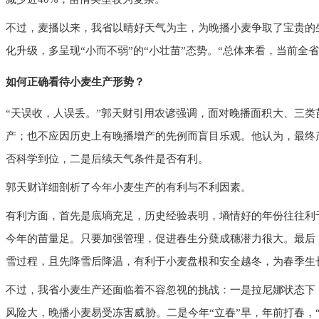
不过，麦播以来，我省以晴好天气为主，为晚播小麦争取了宝贵的
化升级，多呈现“小而不弱”的“小壮苗”态势。“总体来看，当前全
如何正确看待小麦生产形势？
“天误收，人误丢。”郭天财引用农谚强调，面对晚播面积大、三
产；也不应因历史上有晚播增产的先例而盲目乐观。他认为，最终
否科学到位，二是后续天气条件是否有利。
郭天财详细剖析了今年小麦生产的有利与不利因素。
有利方面，首先是底墒充足，历史经验表明，墒情好的年份往往利
今年的苗量足。只要加强管理，促进春生分蘖成穗潜力很大。最后
雪过程，且先降雪后降温，有利于小麦盘根和安全越冬，为春季生
不过，我省小麦生产还面临着不容忽视的挑战：一是拉尼娜状态下
风险大，晚播小麦易受冻害威胁。二是今年“立春”早，年前打春，