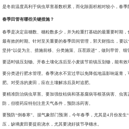
是冬前温度高利于病虫草害基数积累，而化除面积相对较小，春季
春季田管有哪些关键措施？
春季是决定亩穗数、穗粒数多少，并为粒重打基础的最重要时期，
最有效的时期。针对至关重要的春季田间管理，郭天财指出，要以
坚持“以促为主、措施前移、分类施策、压茬跟进”，做到早管、细
要适时镇压划锄。开春土壤化冻后至小麦拔节前镇压划锄，能有效
要分类进行肥水管理。春季浇水不宜过早以免降低地温影响返青，
肥。对受冻的麦田，应在土壤解冻后及时追肥。
要精准防治病虫草害。要加强纹枯病和茎基腐病等根茎病害、虫害
防，但喷药应特别注意天气条件，预防冻药害。
要预防“倒春寒”。据气象部门预测，今年春季，尤其是4月份发生
压，缺墒麦田要提前浇水，尤其要浇好拔节孕穗水。