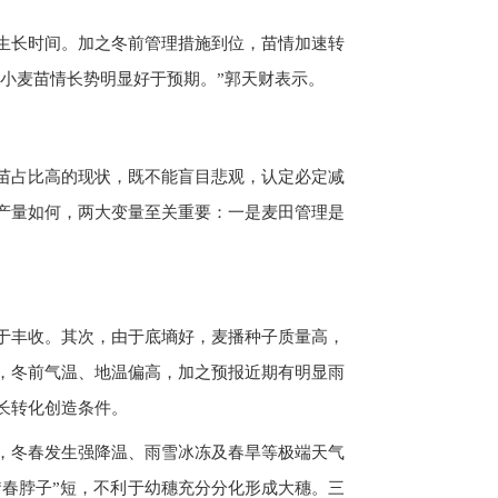
生长时间。加之冬前管理措施到位，苗情加速转
省小麦苗情长势明显好于预期。”郭天财表示。
类苗占比高的现状，既不能盲目悲观，认定必定减
产量如何，两大变量至关重要：一是麦田管理是
于丰收。其次，由于底墒好，麦播种子质量高，
，冬前气温、地温偏高，加之预报近期有明显雨
长转化创造条件。
，冬春发生强降温、雨雪冰冻及春旱等极端天气
“春脖子”短，不利于幼穗充分分化形成大穗。三