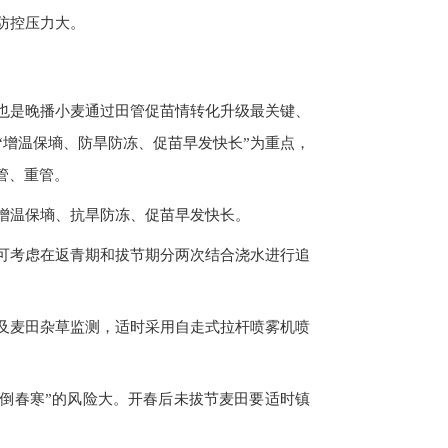
防控压力大。
也是晚播小麦通过田管促苗情转化升级最关键、
“增温保墒、防旱防冻、促苗早发快长”为重点，
管、重管。
增温保墒、抗旱防冻、促苗早发快长。
可考虑在返青期和拔节期分两次结合浇水进行追
及麦田杂草监测，适时采用自走式拉杆喷雾机喷
“倒春寒”的风险大。开春后未拔节麦田要适时镇