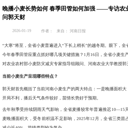
晚播小麦长势如何 春季田管如何加强 ——专访
问郭天财
2026-01-19
作者： 来自： 河南日报
“大寒”将至，全省小麦普遍进入“下长上稍长”的越冬期。眼下，
今年春季田管应重点抓好哪几项关键措施？1月16日，全省小麦生
对农业农村部小麦防灾减灾专家指导组顾问、河南农业大学教授郭
当前小麦生产呈现哪些特点？
郭天财首先概括了当前河南小麦生产的两大特点：一是晚播面积大
开局不利，播后天气条件较好，苗情长势好于预期。
去年秋季受持续阴雨天气影响，全省麦播较常年普遍推迟10—15
麦晚播面积大，受冬前积温不足影响，2025年12月，全省三类苗
减少近40%，苗情类型较为复杂。