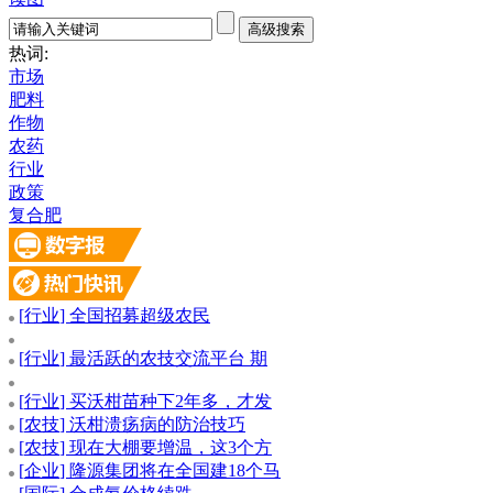
热词:
市场
肥料
作物
农药
行业
政策
复合肥
[
行业
] 全国招募超级农民
[
行业
] 最活跃的农技交流平台 期
[
行业
] 买沃柑苗种下2年多，才发
[
农技
] 沃柑溃疡病的防治技巧
[
农技
] 现在大棚要增温，这3个方
[
企业
] 隆源集团将在全国建18个马