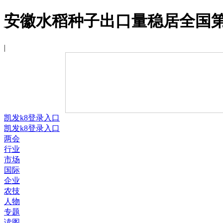
安徽水稻种子出口量稳居全国第一
|
凯发k8登录入口
凯发k8登录入口
两会
行业
市场
国际
企业
农技
人物
专题
读图