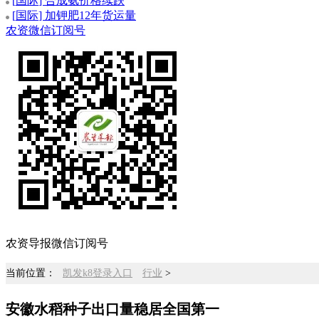
[
国际
] 合成氨价格续跌
[
国际
] 加钾肥12年货运量
农资微信订阅号
农资导报微信订阅号
当前位置：
凯发k8登录入口
行业
>
安徽水稻种子出口量稳居全国第一