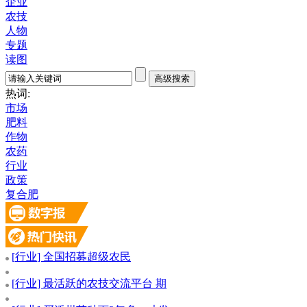
企业
农技
人物
专题
读图
热词:
市场
肥料
作物
农药
行业
政策
复合肥
[
行业
] 全国招募超级农民
[
行业
] 最活跃的农技交流平台 期