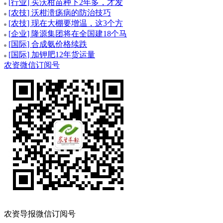
[
行业
] 买沃柑苗种下2年多，才发
[
农技
] 沃柑溃疡病的防治技巧
[
农技
] 现在大棚要增温，这3个方
[
企业
] 隆源集团将在全国建18个马
[
国际
] 合成氨价格续跌
[
国际
] 加钾肥12年货运量
农资微信订阅号
农资导报微信订阅号