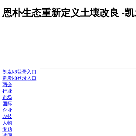
恩朴生态重新定义土壤改良 -凯
|
凯发k8登录入口
凯发k8登录入口
两会
行业
市场
国际
企业
农技
人物
专题
读图