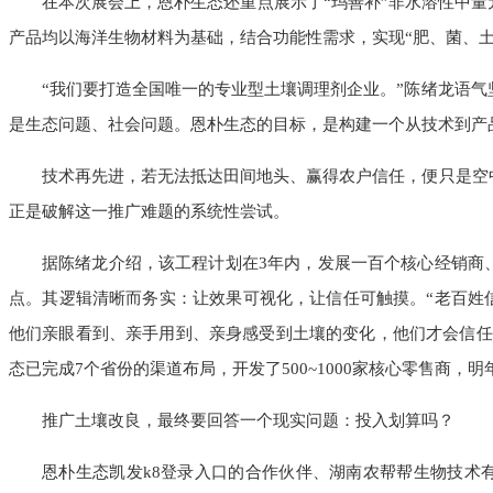
在本次展会上，恩朴生态还重点展示了“玛善补”非水溶性中量
产品均以海洋生物材料为基础，结合功能性需求，实现“肥、菌、土
“我们要打造全国唯一的专业型土壤调理剂企业。”陈绪龙语
是生态问题、社会问题。恩朴生态的目标，是构建一个从技术到产
技术再先进，若无法抵达田间地头、赢得农户信任，便只是空
正是破解这一推广难题的系统性尝试。
据陈绪龙介绍，该工程计划在3年内，发展一百个核心经销商
点。其逻辑清晰而务实：让效果可视化，让信任可触摸。“老百姓
他们亲眼看到、亲手用到、亲身感受到土壤的变化，他们才会信任
态已完成7个省份的渠道布局，开发了500~1000家核心零售商，
推广土壤改良，最终要回答一个现实问题：投入划算吗？
恩朴生态凯发k8登录入口的合作伙伴、湖南农帮帮生物技术