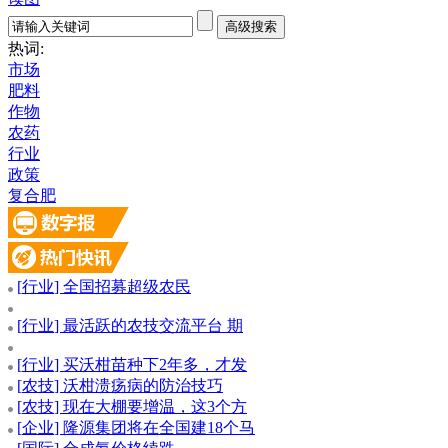
热词:
市场
肥料
作物
农药
行业
政策
复合肥
[
行业
] 全国招募超级农民
[
行业
] 最活跃的农技交流平台 期
[
行业
] 买沃柑苗种下2年多，才发
[
农技
] 沃柑溃疡病的防治技巧
[
农技
] 现在大棚要增温，这3个方
[
企业
] 隆源集团将在全国建18个马