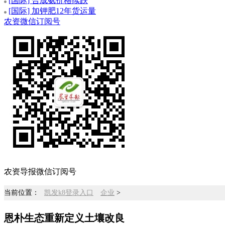
[
国际
] 合成氨价格续跌
[
国际
] 加钾肥12年货运量
农资微信订阅号
农资导报微信订阅号
当前位置：
凯发k8登录入口
企业
>
恩朴生态重新定义土壤改良