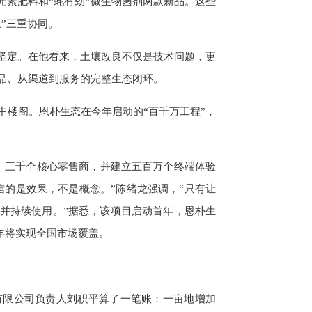
元素肥料和“蚝有劲”微生物菌剂两款新品。这些
”三重协同。
气坚定。在他看来，土壤改良不仅是技术问题，更
品、从渠道到服务的完整生态闭环。
中楼阁。恩朴生态在今年启动的“百千万工程”，
、三千个核心零售商，并建立五百万个终端体验
信的是效果，不是概念。”陈绪龙强调，“只有让
并持续使用。”据悉，该项目启动首年，恩朴生
明年将实现全国市场覆盖。
有限公司负责人刘积平算了一笔账：一亩地增加