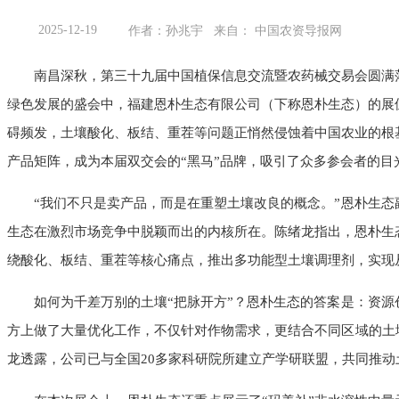
2025-12-19
作者：孙兆宇 来自： 中国农资导报网
南昌深秋，第三十九届中国植保信息交流暨农药械交易会圆满
绿色发展的盛会中，福建恩朴生态有限公司（下称恩朴生态）的展
碍频发，土壤酸化、板结、重茬等问题正悄然侵蚀着中国农业的根
产品矩阵，成为本届双交会的“黑马”品牌，吸引了众多参会者的目
“我们不只是卖产品，而是在重塑土壤改良的概念。”恩朴生
生态在激烈市场竞争中脱颖而出的内核所在。陈绪龙指出，恩朴生
绕酸化、板结、重茬等核心痛点，推出多功能型土壤调理剂，实现从
如何为千差万别的土壤“把脉开方”？恩朴生态的答案是：资
方上做了大量优化工作，不仅针对作物需求，更结合不同区域的土
龙透露，公司已与全国20多家科研院所建立产学研联盟，共同推